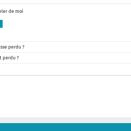
eler de moi
sse perdu ?
t perdu ?