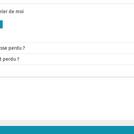
eler de moi
sse perdu ?
t perdu ?