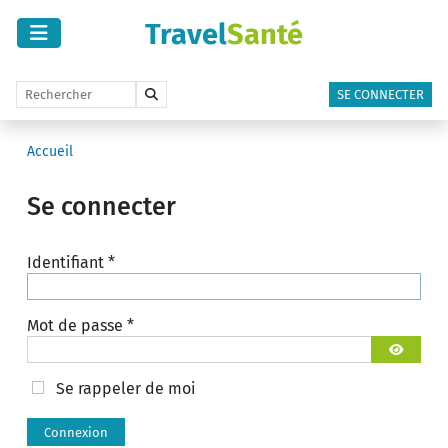
Travel
Santé
SE CONNECTER
Accueil
Se connecter
Identifiant
*
Mot de passe
*
Afficher 
Se rappeler de moi
Connexion