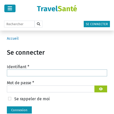
Travel
Santé
SE CONNECTER
Accueil
Se connecter
Identifiant
*
Mot de passe
*
Afficher 
Se rappeler de moi
Connexion