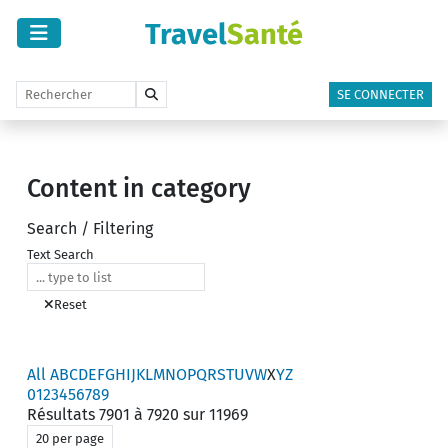
Travel
Santé
SE CONNECTER
Content in category
Search / Filtering
Text Search
Reset
All
A
B
C
D
E
F
G
H
I
J
K
L
M
N
O
P
Q
R
S
T
U
V
W
X
Y
Z
0
1
2
3
4
5
6
7
8
9
Résultats 7901 à 7920 sur 11969