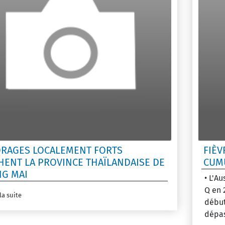
ORAGES LOCALEMENT FORTS
FIÈV
HENT LA PROVINCE THAÏLANDAISE DE
CUMU
NG MAI
• L'Au
Q en 
la suite
début
dépass