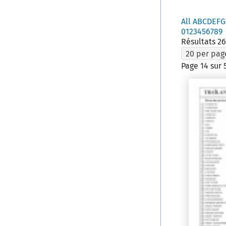
All
A
B
C
D
E
F
G
0
1
2
3
4
5
6
7
8
9
Résultats 26
20 per pag
Page 14 sur 