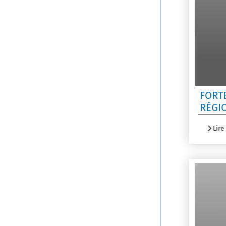
FORT
RÉGI
Lire 