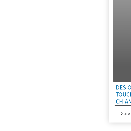
DES 
TOUC
CHIA
Lire 