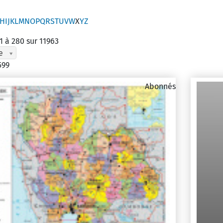
H
I
J
K
L
M
N
O
P
Q
R
S
T
U
V
W
X
Y
Z
1 à 280 sur 11963
e
599
Abonnés