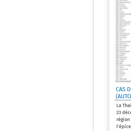
CAS 
(AUTO
La Tha
23 décè
région 
l'épice