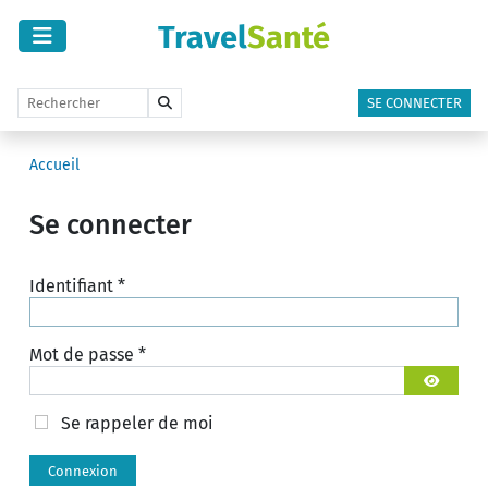
Travel
Santé
SE CONNECTER
Accueil
Se connecter
Identifiant
*
Mot de passe
*
Afficher 
Se rappeler de moi
Connexion