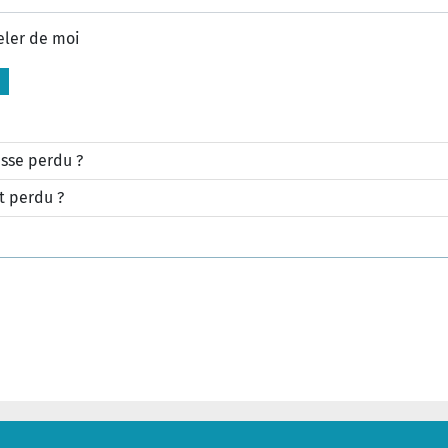
eler de moi
sse perdu ?
t perdu ?