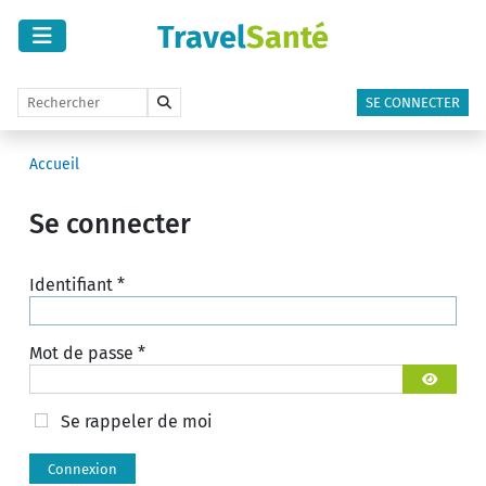
Travel
Santé
SE CONNECTER
Accueil
Se connecter
Identifiant
*
Mot de passe
*
Afficher 
Se rappeler de moi
Connexion