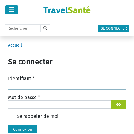
Travel
Santé
SE CONNECTER
Accueil
Se connecter
Identifiant
*
Mot de passe
*
Afficher 
Se rappeler de moi
Connexion