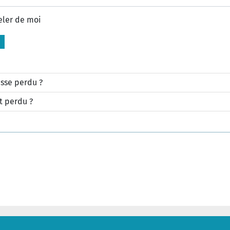
eler de moi
sse perdu ?
t perdu ?