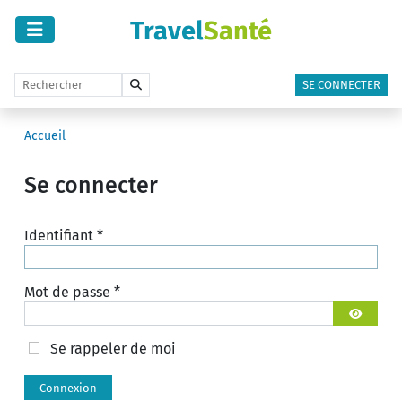
Travel
Santé
SE CONNECTER
Accueil
Se connecter
Identifiant
*
Mot de passe
*
Afficher 
Se rappeler de moi
Connexion